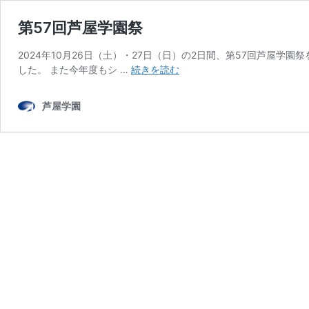
第57回芦屋学園祭
2024年10月26日（土）・27日（日）の2日間、第57回芦屋
第
した。 また今年度もシ …
続きを読む
57
回
芦屋学園
芦
屋
学
園
祭